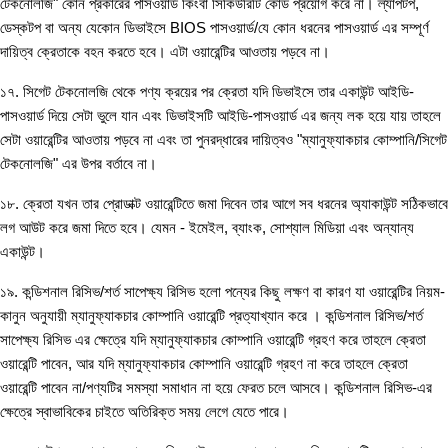
টেকনোলজি" কোন প্রকারের পাসওয়ার্ড কিংবা সিকিউরিটি কোড প্রয়োগ করে না। ল্যাপটপ,
ডেস্কটপ বা অন্য যেকোন ডিভাইসে BIOS পাসওয়ার্ড/যে কোন ধরনের পাসওয়ার্ড এর সম্পূর্ণ
দায়িত্ব ক্রেতাকে বহন করতে হবে। এটা ওয়ারেন্টির আওতায় পড়বে না।
১৭. সিগেট টেকনোলজি থেকে পণ্য ক্রয়ের পর ক্রেতা যদি ডিভাইসে তার একাউন্ট আইডি-
পাসওয়ার্ড দিয়ে সেটা ভুলে যান এবং ডিভাইসটি আইডি-পাসওয়ার্ড এর জন্য লক হয়ে যায় তাহলে
সেটা ওয়ারেন্টির আওতায় পড়বে না এবং তা পুনরদ্ধারের দায়িত্বও "ম্যানুফ্যাকচার কোম্পানি/সিগেট
টেকনোলজি" এর উপর বর্তাবে না।
১৮. ক্রেতা যখন তার প্রোডাক্ট ওয়ারেন্টিতে জমা দিবেন তার আগে সব ধরনের অ্যাকাউন্ট সঠিকভাবে
লগ আউট করে জমা দিতে হবে। যেমন - ইমেইল, ব্যাংক, সোশ্যাল মিডিয়া এবং অন্যান্য
একাউন্ট।
১৯. কন্ডিশনাল রিসিভ/শর্ত সাপেক্ষ্য রিসিভ হলো পন্যের কিছু লক্ষণ বা কারণ যা ওয়ারেন্টির নিয়ম-
কানুন অনুযায়ী ম্যানুফ্যাকচার কোম্পানি ওয়ারেন্টি প্রত্যাখ্যান করে । কন্ডিশনাল রিসিভ/শর্ত
সাপেক্ষ্য রিসিভ এর ক্ষেত্রে যদি ম্যানুফ্যাকচার কোম্পানি ওয়ারেন্টি গ্রহণ করে তাহলে ক্রেতা
ওয়ারেন্টি পাবেন, আর যদি ম্যানুফ্যাকচার কোম্পানি ওয়ারেন্টি গ্রহণ না করে তাহলে ক্রেতা
ওয়ারেন্টি পাবেন না/পণ্যটির সমস্যা সমাধান না হয়ে ফেরত চলে আসবে। কন্ডিশনাল রিসিভ-এর
ক্ষেত্রে স্বাভাবিকের চাইতে অতিরিক্ত সময় লেগে যেতে পারে।