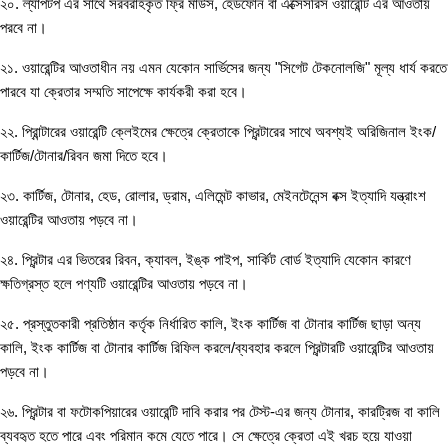
২০. ল্যাপটপ এর সাথে সরবরাহকৃত ফ্রি মাউস, হেডফোন বা এক্সেসরিস ওয়ারেন্টি এর আওতায়
পরবে না।
২১. ওয়ারেন্টির আওতাধীন নয় এমন যেকোন সার্ভিসের জন্য "সিগেট টেকনোলজি" মূল্য ধার্য করতে
পারবে যা ক্রেতার সম্মতি সাপেক্ষে কার্যকরী করা হবে।
২২. প্রিান্টারের ওয়ারেন্টি ক্লেইমের ক্ষেত্রে ক্রেতাকে প্রিন্টারের সাথে অবশ্যই অরিজিনাল ইংক/
কার্টিজ/টোনার/রিবন জমা দিতে হবে।
২৩. কার্টিজ, টোনার, হেড, রোলার, ড্রাম, এলিমেন্ট কাভার, মেইনটেনেন্স বক্স ইত্যাদি যন্ত্রাংশ
ওয়ারেন্টির আওতায় পড়বে না।
২৪. প্রিন্টার এর ভিতরের রিবন, ক্যাবল, ইঙ্ক পাইপ, সার্কিট বোর্ড ইত্যাদি যেকোন কারণে
ক্ষতিগ্রস্ত হলে পণ্যটি ওয়ারেন্টির আওতায় পড়বে না।
২৫. প্রস্তুতকারী প্রতিষ্ঠান কর্তৃক নির্ধারিত কালি, ইংক কার্টিজ বা টোনার কার্টিজ ছাড়া অন্য
কালি, ইংক কার্টিজ বা টোনার কার্টিজ রিফিল করলে/ব্যবহার করলে প্রিন্টারটি ওয়ারেন্টির আওতায়
পড়বে না।
২৬. প্রিন্টার বা ফটোকপিয়ারের ওয়ারেন্টি দাবি করার পর টেস্ট-এর জন্য টোনার, কারট্রিজ বা কালি
ব্যবহৃত হতে পারে এবং পরিমান কমে যেতে পারে। সে ক্ষেত্রে ক্রেতা এই খরচ হয়ে যাওয়া