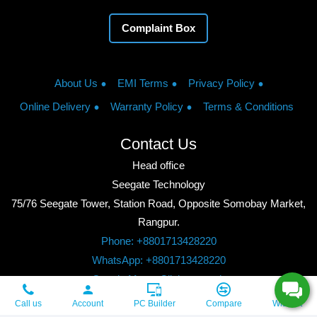
Complaint Box
About Us
EMI Terms
Privacy Policy
Online Delivery
Warranty Policy
Terms & Conditions
Contact Us
Head office
Seegate Technology
75/76 Seegate Tower, Station Road, Opposite Somobay Market,
Rangpur.
Phone: +8801713428220
WhatsApp: +8801713428220
Google Maps: Click to watch
Copyright © 2026, Seegate Technology, All Rights Reserved.
Call us
Account
PC Builder
Compare
Wishlist