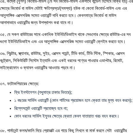
৩৪. কম্বো (যুগল) কিবোর্ড-মাউস (যে সব কিবোর্ড-মাউস একসাথে বান্ডেল হিসেবে বিক্রি হয়) এর
ক্ষেত্রে কিবোর্ড বা মাউস যেটাই ক্ষতিগ্রস্ত/(সমস্যা) হউক না কেনো কিবোর্ড-মাউস এবং এর
আনুসাঙ্গিক এক্সেসরিজ সমেত ওয়ারেন্টি দাবি করতে হবে। কেবলমাত্র কিবোর্ড বা মাউস
আলাদাভাবে ওয়ারেন্টির জন্য উপস্থাপন করা যাবে না।
৩৫. যে সকল রাউটারের সাথে একাধিক ইউনিট/ডিভাইস থাকে সেগুলোর ক্ষেত্রে রাউটার-এর সব
গুলো ইউনিট/ডিভাইস এবং এর আনুসাঙ্গিক এক্সেসরিজ সমেত ওয়ারেন্টি ক্লেইম করতে হবে।
৩৬. প্রিন্টার, স্ক্যানার, রাউটার, সুইচ, এক্সেস পয়েন্ট, টিভি কার্ড, টিভি স্টিক, স্পিকার, এক্সেস
কন্ট্রোল, সিকিউরিটি সিস্টেম ইত্যাদি এবং একই ধরনের পণ্যের পাওয়ার এডাপ্টার, রিমোট,
মাইক্রোফোন ও ক্যাবল ওয়ারেন্টির আওতায় পড়বে না।
৩৭. ফটোকপিয়ারের ক্ষেত্রে:
ফ্রি ইনস্টলেশন (শুধুমাত্র ঢাকার ভিতরে);
১ বছরের সার্ভিস ওয়ারেন্টি (কোন পার্টসের প্রয়োজন হলে ক্রেতা তার মূল্য বহন করবে);
রিপ্লেসমেন্ট ওয়ারেন্টি প্রযোজ্য হবে না;
কোন ধরনের সার্ভিস ইস্যুর ক্ষেত্রে ক্রেতা কেবল যাতায়াত খরচ বহন করবে। 
৩৮. পার্মানেন্ট কলম/কালি দিয়ে প্রোডাক্ট এর গায়ে কিছু লিখলে বা মার্ক করলে সেটা ওয়ারেন্টির