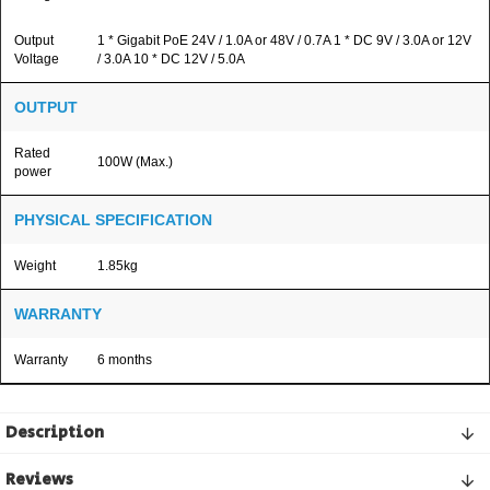
Output
1 * Gigabit PoE 24V / 1.0A or 48V / 0.7A 1 * DC 9V / 3.0A or 12V
Voltage
/ 3.0A 10 * DC 12V / 5.0A
OUTPUT
Rated
100W (Max.)
power
PHYSICAL SPECIFICATION
Weight
1.85kg
WARRANTY
Warranty
6 months
Description
Reviews