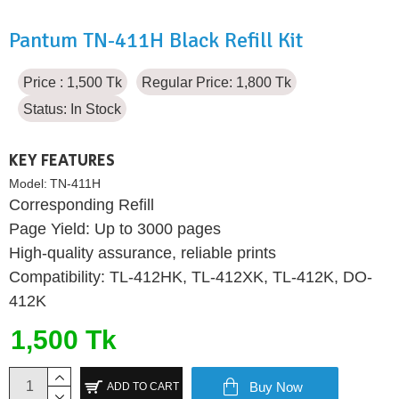
Pantum TN-411H Black Refill Kit
Price : 1,500 Tk
Regular Price: 1,800 Tk
Status:
In Stock
KEY FEATURES
Model:
TN-411H
Corresponding Refill
Page Yield: Up to 3000 pages
High-quality assurance, reliable prints
Compatibility: TL-412HK, TL-412XK, TL-412K, DO-
412K
1,500 Tk
Buy Now
ADD TO CART