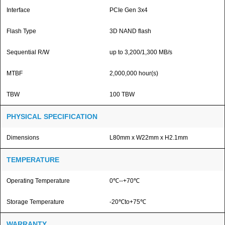
Interface
PCIe Gen 3x4
Flash Type
3D NAND flash
Sequential R/W
up to 3,200/1,300 MB/s
MTBF
2,000,000 hour(s)
TBW
100 TBW
PHYSICAL SPECIFICATION
Dimensions
L80mm x W22mm x H2.1mm
TEMPERATURE
Operating Temperature
0℃--+70℃
Storage Temperature
-20℃to+75℃
WARRANTY