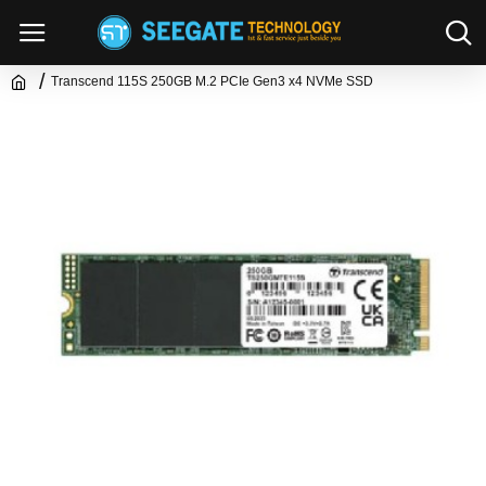
Transcend 115S 250GB M.2 PCIe Gen3 x4 NVMe SSD